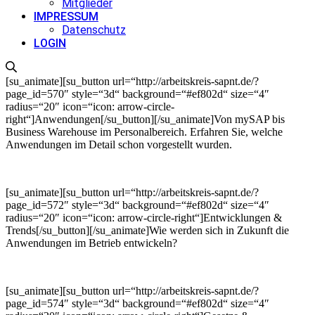
Mitglieder
IMPRESSUM
Datenschutz
LOGIN
[su_animate][su_button url=“http://arbeitskreis-sapnt.de/?
page_id=570″ style=“3d“ background=“#ef802d“ size=“4″
radius=“20″ icon=“icon: arrow-circle-
right“]Anwendungen[/su_button][/su_animate]Von mySAP bis
Business Warehouse im Personalbereich. Erfahren Sie, welche
Anwendungen im Detail schon vorgestellt wurden.
[su_animate][su_button url=“http://arbeitskreis-sapnt.de/?
page_id=572″ style=“3d“ background=“#ef802d“ size=“4″
radius=“20″ icon=“icon: arrow-circle-right“]Entwicklungen &
Trends[/su_button][/su_animate]Wie werden sich in Zukunft die
Anwendungen im Betrieb entwickeln?
[su_animate][su_button url=“http://arbeitskreis-sapnt.de/?
page_id=574″ style=“3d“ background=“#ef802d“ size=“4″