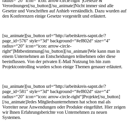
radius=“20″ icon=“icon: arrow-circle-right“]Gesetze &
Verordnungen[/su_button][/su_animate]Nicht immer sind alle
Gesetze und Vorschriften auf Anhieb verständlich. Dazu wurden auf
den Konferenzen einige Gesetze vorgestellt und erläutert.
[su_animate][su_button url=“http://arbeitskreis-sapnt.de/?
page_id=576″ style=“3d“ background=“#ef802d“ size=“4″
radius=“20″ icon=“icon: arrow-circle-
right“]Mitbestimmung[/su_button][/su_animate]Wie kann man in
einem Unternehmen an Entscheidungen teilnehmen oder diese
beeinflussen. Von der privaten E-Mail Nutzung bis hin zum
Projektcontrolling wurden schon einige Themen genauer erläutert.
[su_animate][su_button url=“http://arbeitskreis-sapnt.de/?
page_id=581″ style=“3d“ background=“#ef802d“ size=“4″
radius=“20″ icon=“icon: arrow-circle-right“]Projekte[/su_button]
[/su_animate]Jedes Mitgliedsunternehmen hat schon mal als
Vorreiter neue Anwendungen oder Produkte eingeführt. Hier zeigen
wir Ihnen Erfahrungsberichte von Unternehmen zu neuen
Systemen.